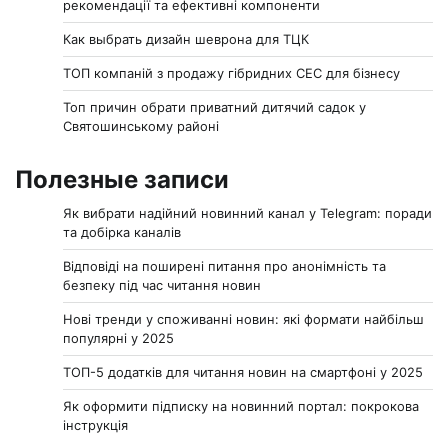
рекомендації та ефективні компоненти
Как выбрать дизайн шеврона для ТЦК
ТОП компаній з продажу гібридних СЕС для бізнесу
Топ причин обрати приватний дитячий садок у
Святошинському районі
Полезные записи
Як вибрати надійний новинний канал у Telegram: поради
та добірка каналів
Відповіді на поширені питання про анонімність та
безпеку під час читання новин
Нові тренди у споживанні новин: які формати найбільш
популярні у 2025
ТОП-5 додатків для читання новин на смартфоні у 2025
Як оформити підписку на новинний портал: покрокова
інструкція