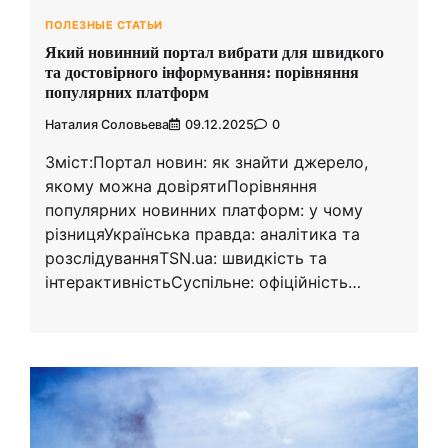
ПОЛЕЗНЫЕ СТАТЬИ
Який новинний портал вибрати для швидкого
та достовірного інформування: порівняння
популярних платформ
Наталия Соловьева
09.12.2025
0
Зміст:Портал новин: як знайти джерело,
якому можна довірятиПорівняння
популярних новинних платформ: у чому
різницяУкраїнська правда: аналітика та
розслідуванняTSN.ua: швидкість та
інтерактивністьСуспільне: офіційність…