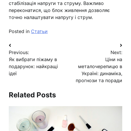
стабілізація напруги та струму. Важливо
переконатися, що блок живлення дозволяє
точно налаштувати напругу і струм.
Posted in
Статьи
Навигация
Previous:
Next:
по
Як вибрати піжаму в
Ціни на
записям
подарунок: найкращі
металочерепицю в
ідеї
Україні: динаміка,
прогнози та поради
Related Posts