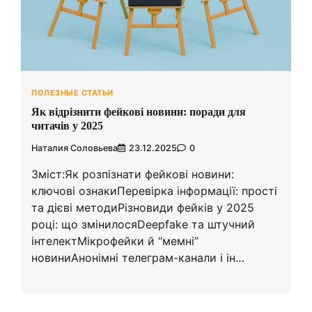
ПОЛЕЗНЫЕ СТАТЬИ
Як відрізнити фейкові новини: поради для
читачів у 2025
Наталия Соловьева
23.12.2025
0
Зміст:Як розпізнати фейкові новини:
ключові ознакиПеревірка інформації: прості
та дієві методиРізновиди фейків у 2025
році: що змінилосяDeepfake та штучний
інтелектМікрофейки й “мемні”
новиниАнонімні телеграм-канали і ін…