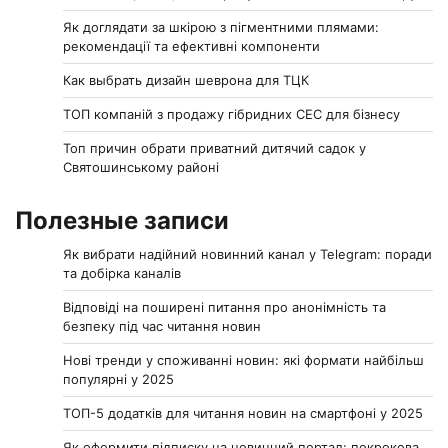
Як доглядати за шкірою з пігментними плямами:
рекомендації та ефективні компоненти
Как выбрать дизайн шеврона для ТЦК
ТОП компаній з продажу гібридних СЕС для бізнесу
Топ причин обрати приватний дитячий садок у
Святошинському районі
Полезные записи
Як вибрати надійний новинний канал у Telegram: поради
та добірка каналів
Відповіді на поширені питання про анонімність та
безпеку під час читання новин
Нові тренди у споживанні новин: які формати найбільш
популярні у 2025
ТОП-5 додатків для читання новин на смартфоні у 2025
Як оформити підписку на новинний портал: покрокова