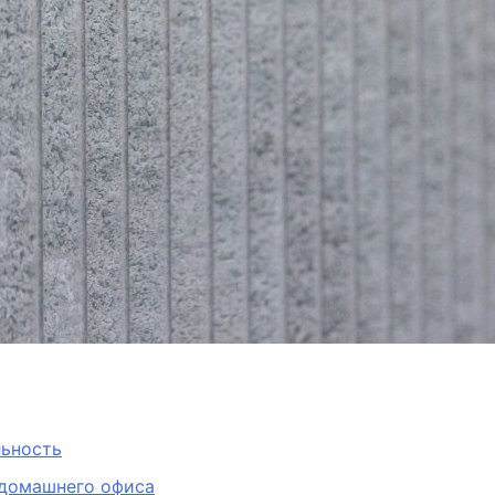
льность
 домашнего офиса