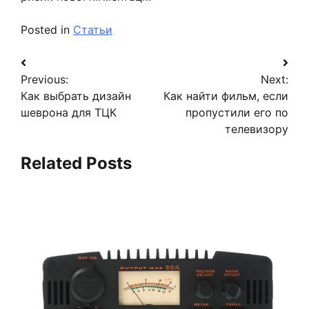
Posted in
Статьи
Навигация
Previous:
Next:
по
Как выбрать дизайн
Как найти фильм, если
записям
шеврона для ТЦК
пропустили его по
телевизору
Related Posts