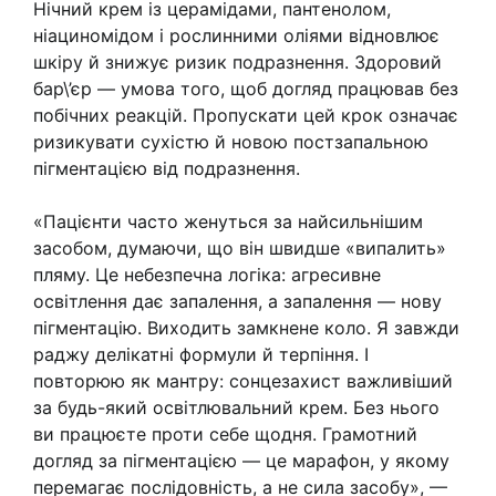
Нічний крем із церамідами, пантенолом,
ніациномідом і рослинними оліями відновлює
шкіру й знижує ризик подразнення. Здоровий
бар\’єр — умова того, щоб догляд працював без
побічних реакцій. Пропускати цей крок означає
ризикувати сухістю й новою постзапальною
пігментацією від подразнення.
«Пацієнти часто женуться за найсильнішим
засобом, думаючи, що він швидше «випалить»
пляму. Це небезпечна логіка: агресивне
освітлення дає запалення, а запалення — нову
пігментацію. Виходить замкнене коло. Я завжди
раджу делікатні формули й терпіння. І
повторюю як мантру: сонцезахист важливіший
за будь-який освітлювальний крем. Без нього
ви працюєте проти себе щодня. Грамотний
догляд за пігментацією — це марафон, у якому
перемагає послідовність, а не сила засобу», —