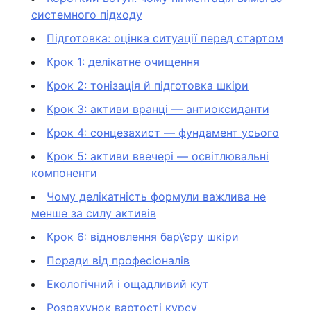
системного підходу
Підготовка: оцінка ситуації перед стартом
Крок 1: делікатне очищення
Крок 2: тонізація й підготовка шкіри
Крок 3: активи вранці — антиоксиданти
Крок 4: сонцезахист — фундамент усього
Крок 5: активи ввечері — освітлювальні
компоненти
Чому делікатність формули важлива не
менше за силу активів
Крок 6: відновлення бар\’єру шкіри
Поради від професіоналів
Екологічний і ощадливий кут
Розрахунок вартості курсу