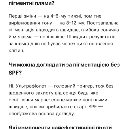
пігментні плями?
Перші зміни — на 4–6-му тижні, помітне
вирівнювання тону — на 8–12-му. Постзапальна
пігментація відходить швидше, глибока сонячна
й мелазма — повільніше. Швидких результатів
за кілька днів не буває через цикл оновлення
клітин.
Чи можна доглядати за пігментацією без
SPF?
Ні. Ультрафіолет — головний тригер, тож без
щоденного захисту від сонця будь-яке
освітлення марне: сонце малює нові плями
швидше, ніж ви прибираєте старі. SPF —
обов\’язкова основа догляду.
Які компоненти найефективніші проти