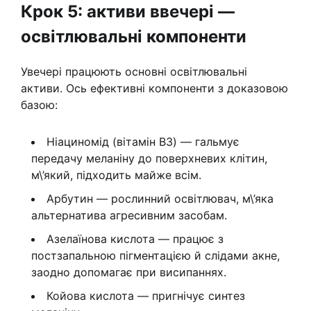
Крок 5: активи ввечері —
освітлювальні компоненти
Увечері працюють основні освітлювальні
активи. Ось ефективні компоненти з доказовою
базою:
Ніациномід (вітамін B3) — гальмує
передачу меланіну до поверхневих клітин,
м\’який, підходить майже всім.
Арбутин — рослинний освітлювач, м\’яка
альтернатива агресивним засобам.
Азелаїнова кислота — працює з
постзапальною пігментацією й слідами акне,
заодно допомагає при висипаннях.
Койова кислота — пригнічує синтез