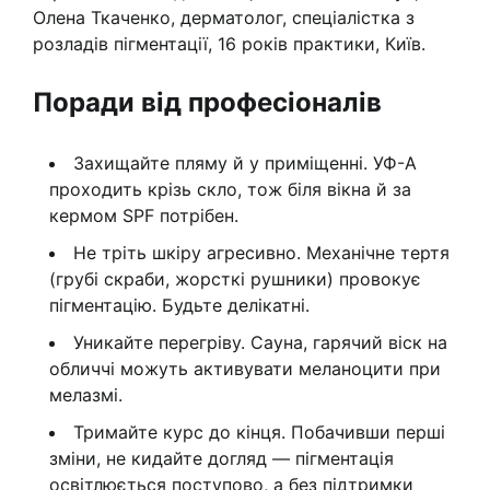
Олена Ткаченко, дерматолог, спеціалістка з
розладів пігментації, 16 років практики, Київ.
Поради від професіоналів
Захищайте пляму й у приміщенні. УФ-А
проходить крізь скло, тож біля вікна й за
кермом SPF потрібен.
Не тріть шкіру агресивно. Механічне тертя
(грубі скраби, жорсткі рушники) провокує
пігментацію. Будьте делікатні.
Уникайте перегріву. Сауна, гарячий віск на
обличчі можуть активувати меланоцити при
мелазмі.
Тримайте курс до кінця. Побачивши перші
зміни, не кидайте догляд — пігментація
освітлюється поступово, а без підтримки