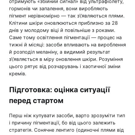
отримують «збійний сигнал» від ультрафіолету,
гормонів чи запалення, вони виробляють
пігмент нерівномірно — так з\’являються плями.
Клітини шкіри оновлюються приблизно за 28
днів у молодому віці й повільніше з роками.
Саме тому освітлення пігментації — процес на
тижні й місяці: засоби впливають на вироблення
й розподіл меланіну, а видимий результат
з\’являється в міру оновлення шкіри. Розуміння
цього рятує від розчарувань і хаотичної зміни
кремів.
Підготовка: оцінка ситуації
перед стартом
Перш ніж купувати засоби, варто зрозуміти тип
і причину пігментації, бо від цього залежить
стратегія. Сонячне лентиго (одиночні плями від