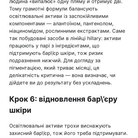
людина «випалює» одну пляму й отримує дві.
Тому грамотні формули балансують
освітлювальні активи із заспокійливими
компонентами — алантоїном, пантенолом,
ніациномідом, рослинними екстрактами. Саме
так побудовані засоби в лінійці hillary: активи
працюють у парі з інгредієнтами, що
підтримують бар\’єр шкіри, тож ризик
подразнення нижчий. Для догляду за
пігментацією, який триває місяці, ця
делікатність критична — вона визначає, чи
дійдете ви до результату без ускладнень.
Крок 6: відновлення бар\’єру
шкіри
Освітлювальні активи трохи виснажують
захисний бар\’єр, тож його треба підтримувати.