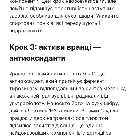
компоненти. Цей крок необов\’язковий, але
помітно підвищує ефективність наступних
засобів, особливо для сухої шкіри. Уникайте
спиртових тоніків, які пересушують і
подразнюють.
Крок 3: активи вранці —
антиоксиданти
Уранці головний актив — вітамін C. Це
антиоксидант, який пригнічує фермент
тирозиназу, відповідальний за синтез меланіну,
а також нейтралізує вільні радикали від
ультрафіолету. Наносьте його на суху шкіру,
дайте вбратися 1–2 хвилини. Вітамін C удень
працює у двох напрямках: освітлює тон і
підсилює захист від сонця. Це один із
найдоказовіших компонентів у догляді за