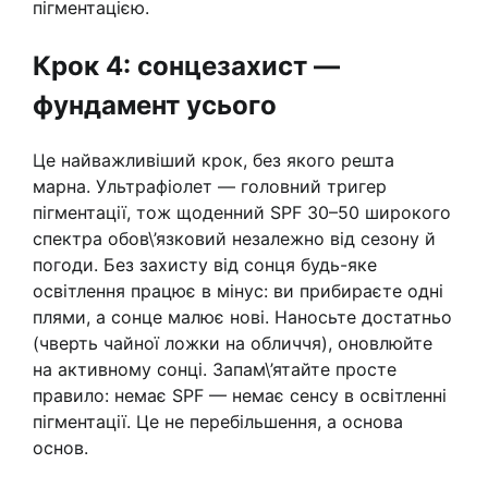
пігментацією.
Крок 4: сонцезахист —
фундамент усього
Це найважливіший крок, без якого решта
марна. Ультрафіолет — головний тригер
пігментації, тож щоденний SPF 30–50 широкого
спектра обов\’язковий незалежно від сезону й
погоди. Без захисту від сонця будь-яке
освітлення працює в мінус: ви прибираєте одні
плями, а сонце малює нові. Наносьте достатньо
(чверть чайної ложки на обличчя), оновлюйте
на активному сонці. Запам\’ятайте просте
правило: немає SPF — немає сенсу в освітленні
пігментації. Це не перебільшення, а основа
основ.