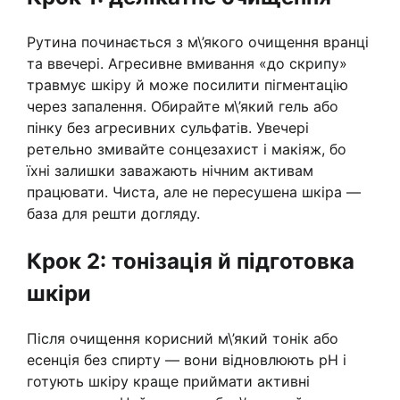
Рутина починається з м\’якого очищення вранці
та ввечері. Агресивне вмивання «до скрипу»
травмує шкіру й може посилити пігментацію
через запалення. Обирайте м\’який гель або
пінку без агресивних сульфатів. Увечері
ретельно змивайте сонцезахист і макіяж, бо
їхні залишки заважають нічним активам
працювати. Чиста, але не пересушена шкіра —
база для решти догляду.
Крок 2: тонізація й підготовка
шкіри
Після очищення корисний м\’який тонік або
есенція без спирту — вони відновлюють pH і
готують шкіру краще приймати активні