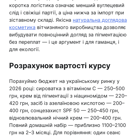
коротка логістика означає менший вуглецевий
слід і свіжіші партії, а ціна нижча за імпорт при
зіставному складі. Якісна
натуральна доглядова
косметика
вітчизняного виробництва дозволяє
вибудувати повноцінний догляд за пігментацією
без переплат — і це аргумент і для гаманця, і
для екології.
Розрахунок вартості курсу
Порахуймо бюджет на українському ринку у
2026 році: сироватка з вітаміном C — 250–500
грн, крем від пігментації з ніациномідом — 220–
420 грн, засіб із азелаїновою кислотою — 200–
400 грн, сонцезахист SPF 50 — 250–450 грн,
відновлювальний нічний крем — 200–400 грн.
Повний домашній набір — приблизно 1100–2100
грн на 2–3 місяці. Для порівняння: один сеанс