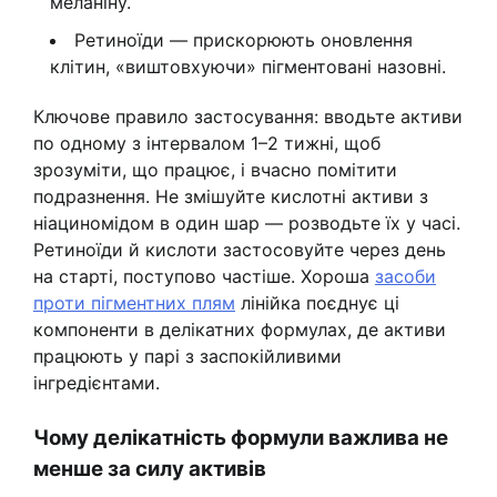
меланіну.
Ретиноїди — прискорюють оновлення
клітин, «виштовхуючи» пігментовані назовні.
Ключове правило застосування: вводьте активи
по одному з інтервалом 1–2 тижні, щоб
зрозуміти, що працює, і вчасно помітити
подразнення. Не змішуйте кислотні активи з
ніациномідом в один шар — розводьте їх у часі.
Ретиноїди й кислоти застосовуйте через день
на старті, поступово частіше. Хороша
засоби
проти пігментних плям
лінійка поєднує ці
компоненти в делікатних формулах, де активи
працюють у парі з заспокійливими
інгредієнтами.
Чому делікатність формули важлива не
менше за силу активів