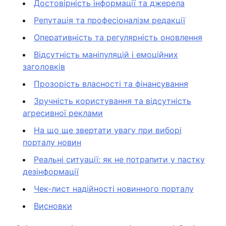
Достовірність інформації та джерела
Репутація та професіоналізм редакції
Оперативність та регулярність оновлення
Відсутність маніпуляцій і емоційних
заголовків
Прозорість власності та фінансування
Зручність користування та відсутність
агресивної реклами
На що ще звертати увагу при виборі
порталу новин
Реальні ситуації: як не потрапити у пастку
дезінформації
Чек-лист надійності новинного порталу
Висновки