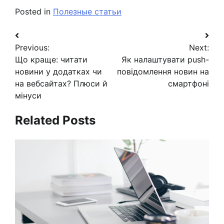
Posted in
Полезные статьи
Навигация
Previous:
Next:
по
Що краще: читати
Як налаштувати push-
записям
новини у додатках чи
повідомлення новин на
на вебсайтах? Плюси й
смартфоні
мінуси
Related Posts