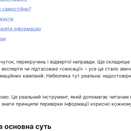
и самостійно?
икнути
іряти інформацію
ади
уток, перекручень і відвертої неправди. Ще складніше –
ні експерти чи підтасовані «сенсації» – усе це стало з
рмаційних кампаній. Небезпека тут реальна: недостовір
ово. Це реальний інструмент, який допомагає читачам п
: знати принципи перевірки інформації корисно кожном
а основна суть