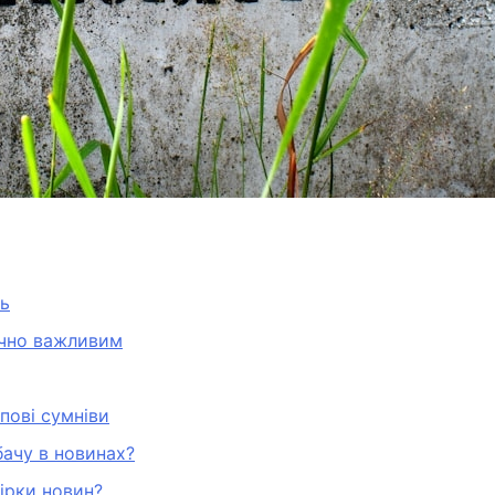
ть
ично важливим
пові сумніви
бачу в новинах?
вірки новин?