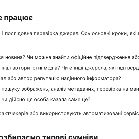
це працює
і послідовна перевірка джерел. Ось основні кроки, які
я новина? Чи можна знайти офіційне підтвердження аб
 інші авторитетні медіа? Чи є інші джерела, які підтв
анал або автор репутацію надійного інформатора?
 пошуку зображень, аналіз метаданих, перевірка на мані
, чи дійсно ця особа казала саме це?
фактчекерів або використовують автоматизовані сервіс
розбираємо типові сумніви