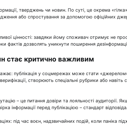
ормації, тверджень чи новин. По суті, це окрема «гілка»
вердження або спростування за допомогою офіційних дже
ливої цінності: завдяки йому споживач отримує не прос
ірки фактів дозволять уникнути поширення дезінформації
ин стає критично важливим
жає: публікація у соцмережах може стати «джерелом» 
верифікації, створюють спеціальні рубрики або навіть
ацію – це питання довіри та лояльності аудиторії. Якщ
рка інформації перед публікацією – стандарт відповіда
аціях: під час воєн, надзвичайних подій, коли паніка п