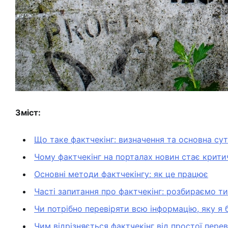
Зміст:
Що таке фактчекінг: визначення та основна су
Чому фактчекінг на порталах новин стає крит
Основні методи фактчекінгу: як це працює
Часті запитання про фактчекінг: розбираємо ти
Чи потрібно перевіряти всю інформацію, яку я 
Чим відрізняється фактчекінг від простої пере