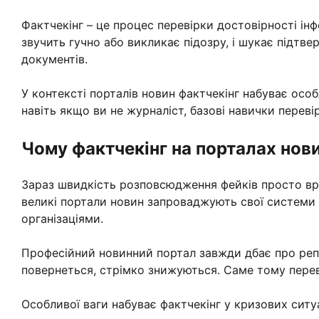
Фактчекінг – це процес перевірки достовірності інф
звучить гучно або викликає підозру, і шукає підт
документів.
У контексті порталів новин фактчекінг набуває особ
навіть якщо ви не журналіст, базові навички перев
Чому фактчекінг на порталах нов
Зараз швидкість розповсюдження фейків просто вра
великі портали новин запроваджують свої системи 
організаціями.
Професійний новинний портал завжди дбає про репут
повернеться, стрімко знижуються. Саме тому переві
Особливої ваги набуває фактчекінг у кризових ситу