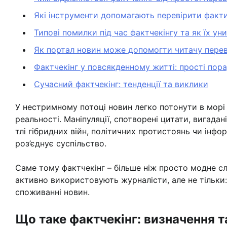
Які інструменти допомагають перевірити факт
Типові помилки під час фактчекінгу та як їх ун
Як портал новин може допомогти читачу перев
Фактчекінг у повсякденному житті: прості пор
Сучасний фактчекінг: тенденції та виклики
У нестримному потоці новин легко потонути в морі ч
реальності. Маніпуляції, спотворені цитати, вигада
тлі гібридних війн, політичних протистоянь чи інфо
роз’єднує суспільство.
Саме тому фактчекінг – більше ніж просто модне сл
активно використовують журналісти, але не тільки
споживанні новин.
Що таке фактчекінг: визначення т