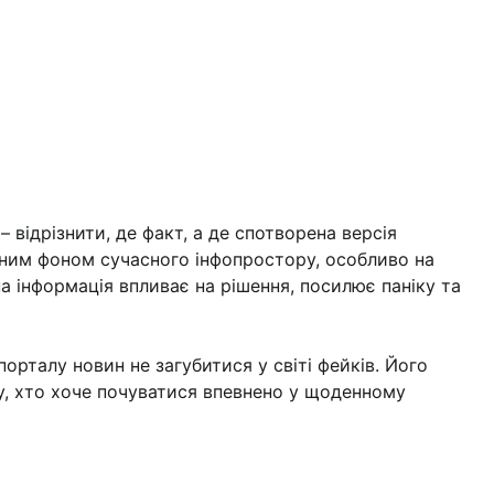
 відрізнити, де факт, а де спотворена версія
вичним фоном сучасного інфопростору, особливо на
на інформація впливає на рішення, посилює паніку та
орталу новин не загубитися у світі фейків. Його
у, хто хоче почуватися впевнено у щоденному