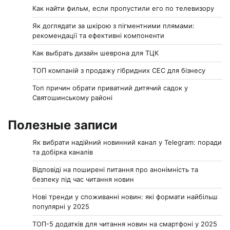
Как найти фильм, если пропустили его по телевизору
Як доглядати за шкірою з пігментними плямами:
рекомендації та ефективні компоненти
Как выбрать дизайн шеврона для ТЦК
ТОП компаній з продажу гібридних СЕС для бізнесу
Топ причин обрати приватний дитячий садок у
Святошинському районі
Полезные записи
Як вибрати надійний новинний канал у Telegram: поради
та добірка каналів
Відповіді на поширені питання про анонімність та
безпеку під час читання новин
Нові тренди у споживанні новин: які формати найбільш
популярні у 2025
ТОП-5 додатків для читання новин на смартфоні у 2025