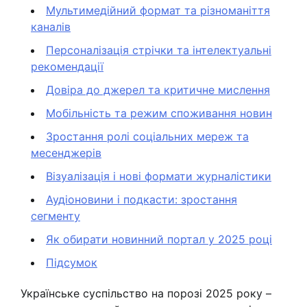
Мультимедійний формат та різноманіття
каналів
Персоналізація стрічки та інтелектуальні
рекомендації
Довіра до джерел та критичне мислення
Мобільність та режим споживання новин
Зростання ролі соціальних мереж та
месенджерів
Візуалізація і нові формати журналістики
Аудіоновини і подкасти: зростання
сегменту
Як обирати новинний портал у 2025 році
Підсумок
Українське суспільство на порозі 2025 року –