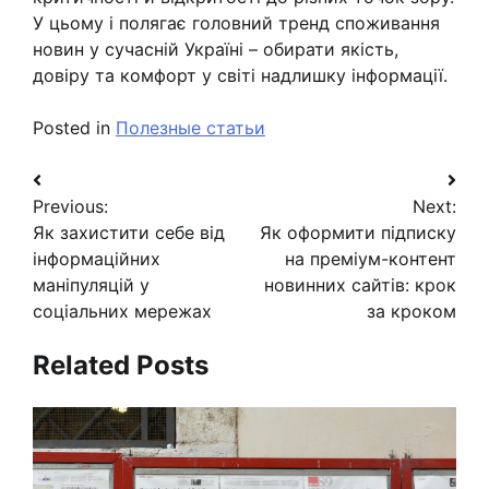
У цьому і полягає головний тренд споживання
новин у сучасній Україні – обирати якість,
довіру та комфорт у світі надлишку інформації.
Posted in
Полезные статьи
Навигация
Previous:
Next:
по
Як захистити себе від
Як оформити підписку
записям
інформаційних
на преміум-контент
маніпуляцій у
новинних сайтів: крок
соціальних мережах
за кроком
Related Posts