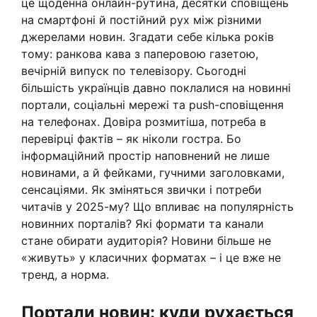
це щоденна онлайн-рутина, десятки сповіщень
на смартфоні й постійний рух між різними
джерелами новин. Згадати себе кілька років
тому: ранкова кава з паперовою газетою,
вечірній випуск по телевізору. Сьогодні
більшість українців давно поклалися на новинні
портали, соціальні мережі та push-сповіщення
на телефонах. Довіра розмитіша, потреба в
перевірці фактів – як ніколи гостра. Бо
інформаційний простір наповнений не лише
новинами, а й фейками, гучними заголовками,
сенсаціями. Як зміняться звички і потреби
читачів у 2025-му? Що впливає на популярність
новинних порталів? Які формати та канали
стане обирати аудиторія? Новини більше не
«живуть» у класичних форматах – і це вже не
тренд, а норма.
Портали новин: куди рухається