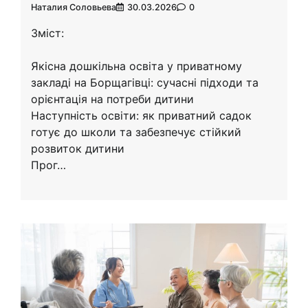
Наталия Соловьева
30.03.2026
0
Зміст:
Якісна дошкільна освіта у приватному
закладі на Борщагівці: сучасні підходи та
орієнтація на потреби дитини
Наступність освіти: як приватний садок
готує до школи та забезпечує стійкий
розвиток дитини
Прог…