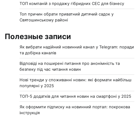
ТОП компаній з продажу гібридних СЕС для бізнесу
Топ причин обрати приватний дитячий садок у
Святошинському районі
Полезные записи
Як вибрати надійний новинний канал у Telegram: поради
та добірка каналів
Відповіді на поширені питання про анонімність та
безпеку під час читання новин
Нові тренди у споживанні новин: які формати найбільш
популярні у 2025
ТОП-5 додатків для читання новин на смартфоні у 2025
Як оформити підписку на новинний портал: покрокова
інструкція