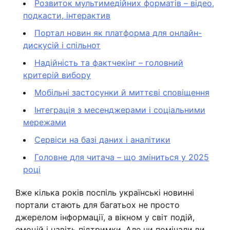
Розвиток мультимедійних форматів – відео,
подкасти, інтерактив
Портал новин як платформа для онлайн-
дискусій і спільнот
Надійність та фактчекінг – головний
критерій вибору
Мобільні застосунки й миттєві сповіщення
Інтеграція з месенджерами і соціальними
мережами
Сервіси на базі даних і аналітики
Головне для читача – що зміниться у 2025
році
Вже кілька років поспіль українські новинні
портали стають для багатьох не просто
джерелом інформації, а вікном у світ подій,
емоцій і навіть підтримки. Але чи помічали ви,