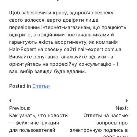
Щоб забезпечити красу, здоров’я і безпеку
свого волосся, варто довіряти лише
перевіреним інтернет-магазинам, що працюють
відкрито, з офіційними постачальниками й
гарантують якість асортименту, як компанія
Hair-Expert на своєму сайті hair-expert.com.ua.
Вивчайте репутацію, аналізуйте відгуки та
орієнтуйтесь на професійну консультацію – і
ваш вибір завжди буде вдалим.
Posted in
Статьи
Навигация
Previous:
Next:
по
Как узнать, что новости
Ответы на частые
записям
— фейк: инструкция
вопросы про
для пользователей
электронную подпись в