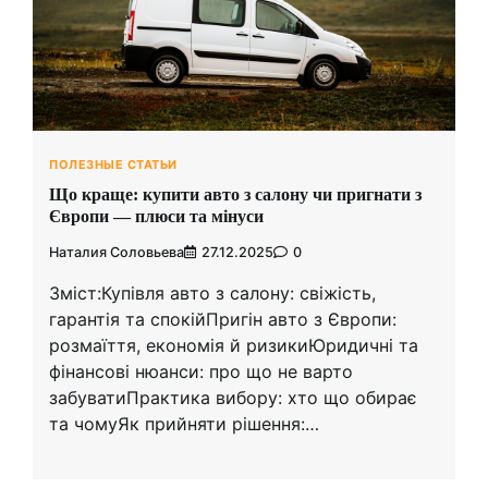
ПОЛЕЗНЫЕ СТАТЬИ
Що краще: купити авто з салону чи пригнати з
Європи — плюси та мінуси
Наталия Соловьева
27.12.2025
0
Зміст:Купівля авто з салону: свіжість,
гарантія та спокійПригін авто з Європи:
розмаїття, економія й ризикиЮридичні та
фінансові нюанси: про що не варто
забуватиПрактика вибору: хто що обирає
та чомуЯк прийняти рішення:…