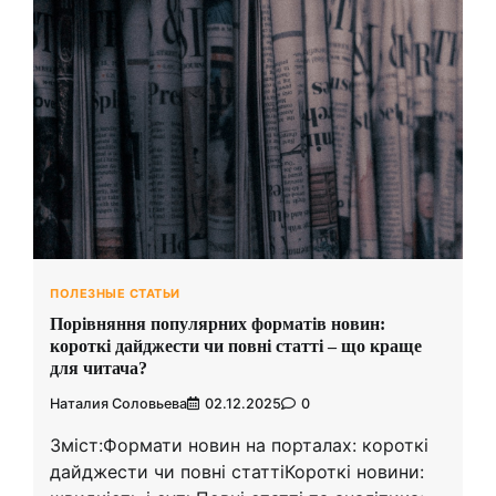
ПОЛЕЗНЫЕ СТАТЬИ
Порівняння популярних форматів новин:
короткі дайджести чи повні статті – що краще
для читача?
Наталия Соловьева
02.12.2025
0
Зміст:Формати новин на порталах: короткі
дайджести чи повні статтіКороткі новини: