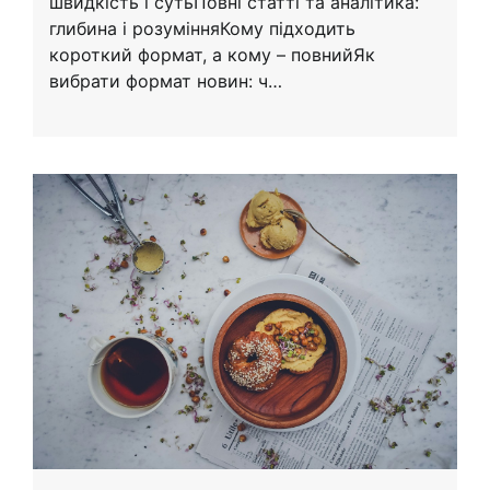
швидкість і сутьПовні статті та аналітика:
глибина і розумінняКому підходить
короткий формат, а кому – повнийЯк
вибрати формат новин: ч…