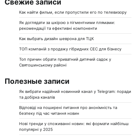
Свежие записи
Как найти фильм, если пропустили его по телевизору
Як доглядати за шкірою з пігментними плямами:
рекомендації та ефективні компоненти
Как выбрать дизайн шеврона для ТЦК
ТОП компаній з продажу гібридних СЕС для бізнесу
Топ причин обрати приватний дитячий садок у
Святошинському районі
Полезные записи
Як вибрати надійний новинний канал у Telegram: поради
та добірка каналів
Відповіді на поширені питання про анонімність та
безпеку під час читання новин
Нові тренди у споживанні новин: які формати найбільш
популярні у 2025