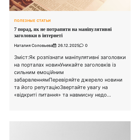
ПОЛЕЗНЫЕ СТАТЬИ
7 порад, як не потрапити на маніпулятивні
заголовки в інтернеті
Наталия Соловьева
26.12.2025
0
Зміст:Як розпізнати маніпулятивні заголовки
на порталах новинУникайте заголовків із
сильним емоційним
забарвленнямПеревіряйте джерело новини
та його репутаціюЗвертайте увагу на
«відкриті питання» та навмисну недо…